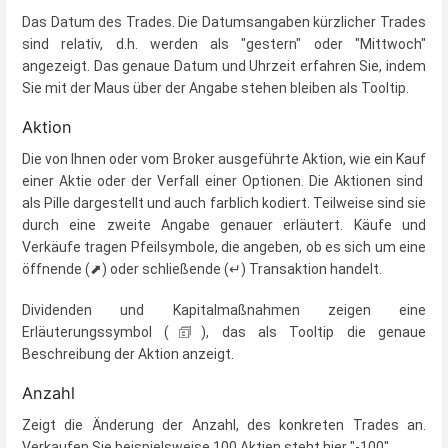
Das Datum des Trades. Die Datumsangaben kürzlicher Trades
sind relativ, d.h. werden als "gestern" oder "Mittwoch"
angezeigt. Das genaue Datum und Uhrzeit erfahren Sie, indem
Sie mit der Maus über der Angabe stehen bleiben als Tooltip.
Aktion
Die von Ihnen oder vom Broker ausgeführte Aktion, wie ein Kauf
einer Aktie oder der Verfall einer Optionen. Die Aktionen sind
als Pille dargestellt und auch farblich kodiert. Teilweise sind sie
durch eine zweite Angabe genauer erläutert. Käufe und
Verkäufe tragen Pfeilsymbole, die angeben, ob es sich um eine
öffnende (⬈) oder schließende (↵) Transaktion handelt.
Dividenden und Kapitalmaßnahmen zeigen eine
Erläuterungssymbol (🗊), das als Tooltip die genaue
Beschreibung der Aktion anzeigt.
Anzahl
Zeigt die Änderung der Anzahl, des konkreten Trades an.
Verkaufen Sie beispielsweise 100 Aktien steht hier "-100".