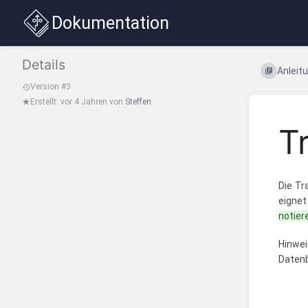
Dokumentation
Details
Anleitu
Version #3
Erstellt:
vor 4 Jahren
von
Steffen
T
Die Tr
eigne
notier
Hinwei
Daten