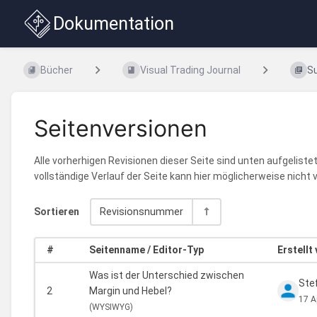
Dokumentation
Bücher
Visual Trading Journal
S
Seitenversionen
Alle vorherhigen Revisionen dieser Seite sind unten aufgelist
vollständige Verlauf der Seite kann hier möglicherweise nich
Sortieren
Revisionsnummer
#
Seitenname / Editor-Typ
Erstellt
Was ist der Unterschied zwischen
Ste
2
Margin und Hebel?
17 A
(
WYSIWYG)