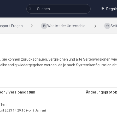
Regal
upport-Fragen
Was ist der Unterschie...
Sei
et. Sie können zurückschauen, vergleichen und alte Seitenversionen wi
t vollständig wiedergegeben werden, da je nach Systemkonfiguration 
 von / Versionsdatum
Änderungsprotok
ffen
pril 2023 14:29:10
(vor 3 Jahren)