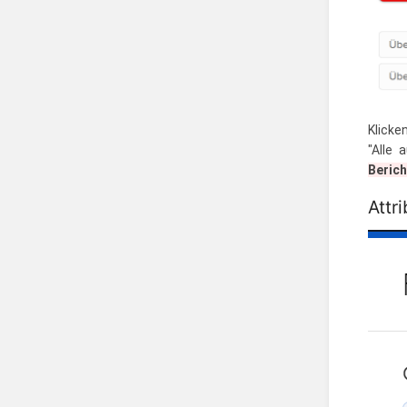
Klicke
"Alle 
Berich
Attr