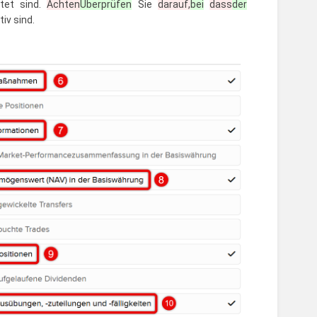
stet sind.
Achten
Überprüfen
Sie
darauf,
bei
dass
der
iv sind.