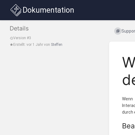
Dokumentation
Details
Suppor
Version #3
Erstellt:
vor 1 Jahr
von
Steffen
W
d
Wenn S
Intera
durch 
Bea