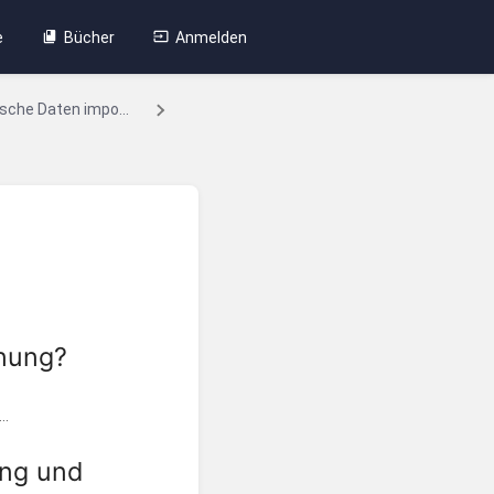
e
Bücher
Anmelden
ische Daten impo...
hnung?
..
ung und