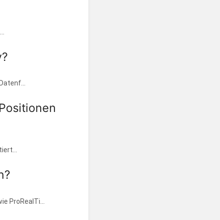
..
y?
Datenf...
Positionen
ert...
n?
e ProRealTi...