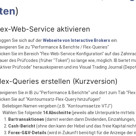
ten
)
Flex-Web-Service aktivieren
oggen Sie sich auf der
Webseite von Interactive Brokers
ein.
avigieren Sie zu "Performance & Berichte / Flex-Queries"
licken Sie im Bereich "Flex-Web-Service-Konfiguration" auf das Zahnr
auer des Prüfcodes (früher "Token") so lange wie, möglich. IB bietet m
Aktiver Prüfcode" herauskopieren und ins Visual Trading Journal (Depo
Flex-Queries erstellen (Kurzversion)
avigieren Sie in IB zu "Performance & Berichte" und dort zum Tab "Flex
licken Sie auf "Kontoumsatz-Flex-Query hinzufügen"
Beliebigen Namen vergeben (z.B. "Kontoumsaetze-VTJ")
Wählen Sie folgende
14 Abschnitte
(jeweils alle Unterpunkte mittels 
Bartransaktionen
(damit werden dann Dividenden, Einzahlungen, 
Cash-Bericht
(ohne den kann der Hebel und das freie Kapital nic
Forex-G&V-Details
(wird in Zukunft benötigt für die Anzeige de