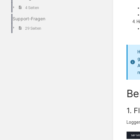
4 Seiten
Support-Fragen
H
29 Seiten
H
g
A
m
Be
1. 
Loggen