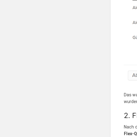
Das wa
wurden
2. 
Nach d
Flex-Q