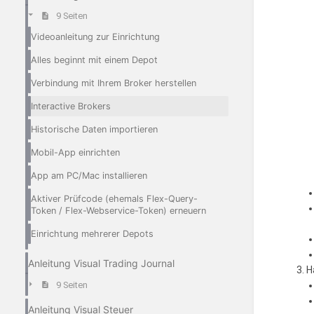
9 Seiten
Videoanleitung zur Einrichtung
Alles beginnt mit einem Depot
Verbindung mit Ihrem Broker herstellen
Interactive Brokers
Historische Daten importieren
Mobil-App einrichten
App am PC/Mac installieren
Aktiver Prüfcode (ehemals Flex-Query-
Token / Flex-Webservice-Token) erneuern
Einrichtung mehrerer Depots
Anleitung Visual Trading Journal
H
9 Seiten
Anleitung Visual Steuer