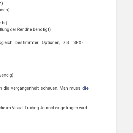
n)
nnen)
ots)
tlung der Rendite benötigt)
gleich bestimmter Optionen, z.B. SPX-
wendig)
h in die Vergangenheit schauen. Man muss
die
die im Visual Trading Journal eingetragen wird