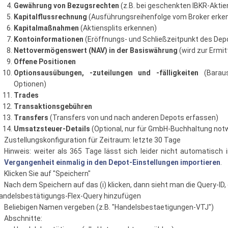
Gewährung von Bezugsrechten
(z.B. bei geschenkten IBKR-Aktie
Kapitalflussrechnung
(Ausführungsreihenfolge vom Broker erke
Kapitalmaßnahmen
(Aktiensplits erkennen)
Kontoinformationen
(Eröffnungs- und Schließzeitpunkt des Dep
Nettovermögenswert (NAV) in der Basiswährung
(wird zur Ermit
Offene Positionen
Optionsausübungen, -zuteilungen und -fälligkeiten
(Baraus
Optionen)
Trades
Transaktionsgebühren
Transfers
(Transfers von und nach anderen Depots erfassen)
Umsatzsteuer-Details
(Optional, nur für GmbH-Buchhaltung not
Zustellungskonfiguration für Zeitraum: letzte 30 Tage
Hinweis: weiter als 365 Tage lässt sich leider nicht automatisc
Vergangenheit einmalig in den Depot-Einstellungen importieren
.
Klicken Sie auf "Speichern"
Nach dem Speichern auf das (i) klicken, dann sieht man die Query-ID, 
andelsbestätigungs-Flex-Query hinzufügen
Beliebigen Namen vergeben (z.B. "Handelsbestaetigungen-VTJ")
Abschnitte: