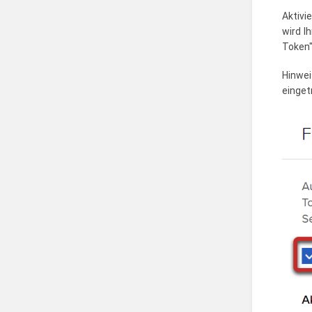
Aktivi
wird I
Token"
Hinwei
einget