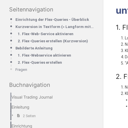
un
Seitennavigation
Einrichtung der Flex-Queries - Überblick
1. 
Kurzversion in Textform (» Langform mit Bildern unten)
1. Flex-Web-Service aktivieren
L
2. Flex-Queries erstellen (Kurzversion)
N
Bebilderte Anleitung
K
1. Flex-Webservice aktivieren
D
2. Flex-Queries erstellen
"
Fragen
2. 
Buchnavigation
N
K
Visual Trading Journal
Einleitung
2 Seiten
Einrichtung