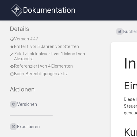
Dokumentation
Details
Büche
Version #47
Erstellt:
vor 5 Jahren
von
Steffen
Zuletzt aktualisiert:
vor 1 Monat
von
I
Alexandra
Referenziert von 4 Elementen
Buch-Berechtigungen aktiv
Ei
Aktionen
Diese 
Versionen
Steuer
genaue
Exportieren
Ku