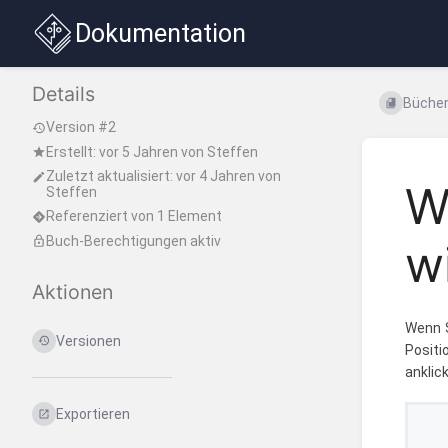
Dokumentation
Details
Büche
Version #2
Erstellt:
vor 5 Jahren
von
Steffen
Zuletzt aktualisiert:
vor 4 Jahren
von
W
Steffen
Referenziert von 1 Element
Buch-Berechtigungen aktiv
w
Aktionen
Wenn S
Versionen
Positi
anklic
Exportieren