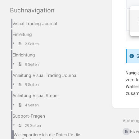
Buchnavigation
Visual Trading Journal
Einleitung
2 Seiten
Einrichtung
G
9 Seiten
Navigi
Anleitung Visual Trading Journal
zum le
9 Seiten
Wähle
zusam
Anleitung Visual Steuer
4 Seiten
Abschn
aktivie
Support-Fragen
Vorheri
29 Seiten
Es w
Wie importiere ich die Daten für die